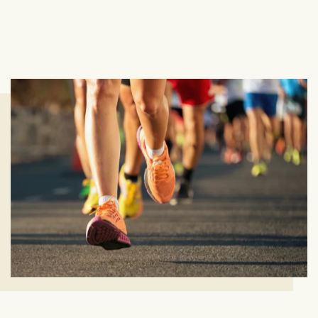
RUN FOR HER
“Run For Her”
es una iniciativa que forma
parte de
"Shared Purpose"
, el programa de
responsabilidad social de Ford, que impulsa a
los colaboradores a ser agentes de cambio.