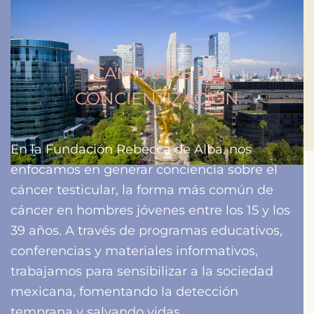
CAMPAÑAS DE
CONCIENTIZACIÓN
En la Fundación Rebecca de Alba, nos
enfocamos en generar conciencia sobre el
cáncer testicular, la forma más común de
cáncer en hombres jóvenes entre los 15 y los
39 años. A través de programas educativos,
conferencias y materiales informativos,
trabajamos para sensibilizar a la sociedad
mexicana, fomentando la detección
temprana y salvando vidas.